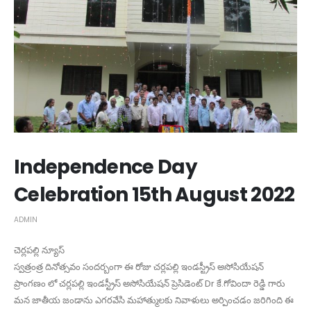
Independence Day
Celebration 15th August 2022
ADMIN
చెర్లపల్లి న్యూస్
స్వత్రంత్ర దినోత్సవం సందర్బంగా ఈ రోజు చర్లపల్లి ఇండస్ట్రీస్ అసోసియేషన్
ప్రాంగణం లో చర్లపల్లి ఇండస్ట్రీస్ అసోసియేషన్ ప్రెసిడెంట్ Dr కే.గోవిందా రెడ్డి గారు
మన జాతీయ జండాను ఎగరవేసి మహాత్ములకు నివాళులు అర్పించడం జరిగింది ఈ