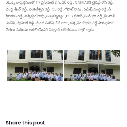
యొక్క కార్యక్రమంలో TIF ప్రెసిడెంట్ కే.సుధీర్ రెడ్డి , CNMIASS చైర్మన్ రోసి రెడ్డి,
చంద్ర శేఖర్ రెడ్డి, వెంకటేశ్వర రెడ్డి ,GS రెడ్డి ,గోపాల్ రావు , రమేష్ చంద్ర రెడ్డి ,డి
శ్రీనివాస రెడ్డి ,విశ్వేశ్వర రావు ,సుబ్రహ్మణ్యం ,PSS ప్రసాద్ ,సురేంద్రా రెడ్డి ,శ్రీనివాస్
,వినోద్ ,చక్రపాణి రెడ్డి ,మంద సురేష్ ,కే కే రాజు, దత్త ,వెంకట్రామి రెడ్డి పారిశ్రామిక
వెతలు మరియు అసోసియేషన్ సిబ్బంది తదితరులు పాల్గొన్నారు.
Share this post